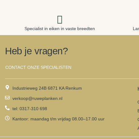
Specialist in eiken in vaste breedten
La
Heb je vragen?
CONTACT ONZE SPECIALISTEN
Industrieweg 24B 6871 KA Renkum
verkoop@ruweplanken.nl
tel: 0317-310 698
Kantoor: maandag t/m vrijdag 08.00–17.00 uur