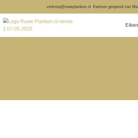
verkoop@ruweplanken.nl
Kantoor geopend van Ma-V
Eiken