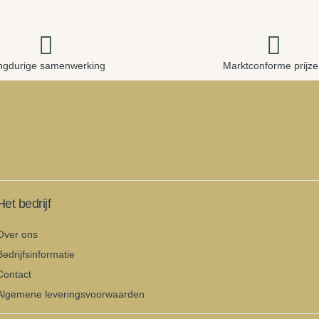
ngdurige samenwerking
Marktconforme prijz
Het bedrijf
Over ons
Bedrijfsinformatie
Contact
Algemene leveringsvoorwaarden